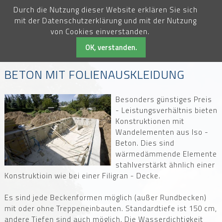
Durch die Nutzung dieser Website erklären Sie sich
Hermann Püschel GmbH
mit der Datenschutzerklärung und mit der Nutzung
Schwimmbecken & Zubehör
von Cookies einverstanden.
OK, verstanden.
BETON MIT FOLIENAUSKLEIDUNG
Besonders günstiges Preis
- Leistungsverhältnis bieten
Konstruktionen mit
Wandelementen aus Iso -
Beton. Dies sind
wärmedämmende Elemente
stahlverstärkt ähnlich einer
Konstruktioin wie bei einer Filigran - Decke.
Es sind jede Beckenformen möglich (außer Rundbecken)
mit oder ohne Treppeneinbauten. Standardtiefe ist 150 cm,
andere Tiefen sind auch möglich. Die Wasserdichtigkeit